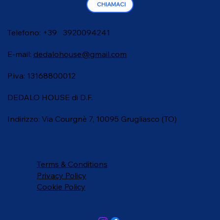
CHIAMACI
Telefono: +39 3920094241
E-mail:
dedalohouse@gmail.com
P.iva: 13168800012
DEDALO HOUSE di D.F.
Indirizzo: Via Courgnè 7, 10095 Grugliasco (TO)
Terms & Conditions
Privacy Policy
Cookie Policy